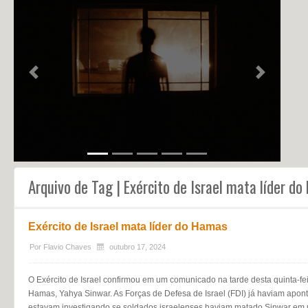
NOTÍCIAS
PERFIL
CONTATO
Previous
Next
Arquivo de Tag | Exército de Israel mata líder d
Exército de Israel mata líder do Hamas
Por
Flavio Chaves
outubro 17, 2024
O Exército de Israel confirmou em um comunicado na tarde desta quinta-feir
Hamas, Yahya Sinwar. As Forças de Defesa de Israel (FDI) já haviam apo
estavam investigando se soldados israelenses haviam matado Sinwar em um