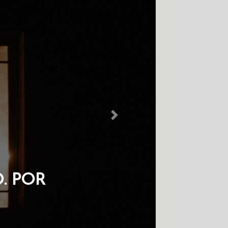
Next
 NO COLDRE
HAVES