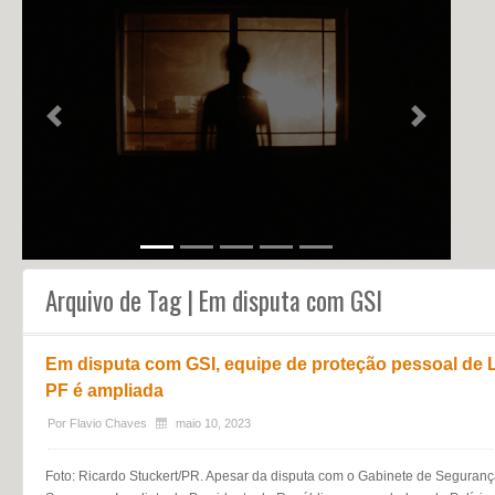
NOTÍCIAS
PERFIL
CONTATO
Previous
Next
Arquivo de Tag | Em disputa com GSI
Em disputa com GSI, equipe de proteção pessoal de
PF é ampliada
Por
Flavio Chaves
maio 10, 2023
Foto: Ricardo Stuckert/PR. Apesar da disputa com o Gabinete de Segurança I