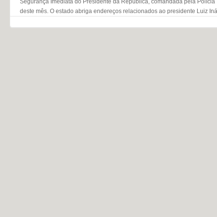
Segurança Imediata do Presidente da República, comandada pela Polícia Fe
deste mês. O estado abriga endereços relacionados ao presidente Luiz Inác
Navegação do post