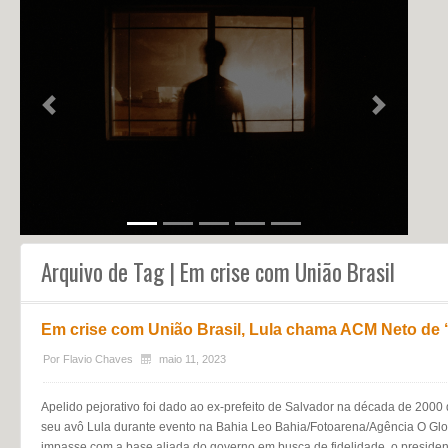
NOTÍCIAS
PERFIL
CONTATO
Previous
Next
Arquivo de Tag | Em crise com União Brasil
Em crise com União Brasil, Lula chama ACM Neto de 
Por
Flavio Chaves
maio 11, 2023
Apelido pejorativo foi dado ao ex-prefeito de Salvador na década de 2000 
seu avô Lula durante evento na Bahia Leo Bahia/Fotoarena/Agência O Gl
impasse com a base aliada do governo em busca de fidelidade, o presidente 