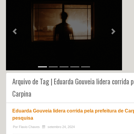
NOTÍCIAS
PERFIL
CONTATO
Previous
Next
Arquivo de Tag | Eduarda Gouveia lidera corrida p
Carpina
Eduarda Gouveia lidera corrida pela prefeitura de Car
pesquisa
Por
Flavio Chaves
setembro 24, 2024