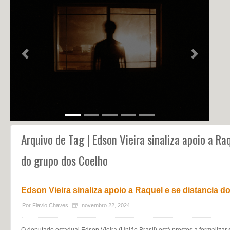
NOTÍCIAS
PERFIL
CONTATO
Previous
Next
Arquivo de Tag | Edson Vieira sinaliza apoio a Ra
do grupo dos Coelho
Edson Vieira sinaliza apoio a Raquel e se distancia 
Por
Flavio Chaves
novembro 22, 2024
O deputado estadual Edson Vieira (União Brasil) está prestes a formaliza