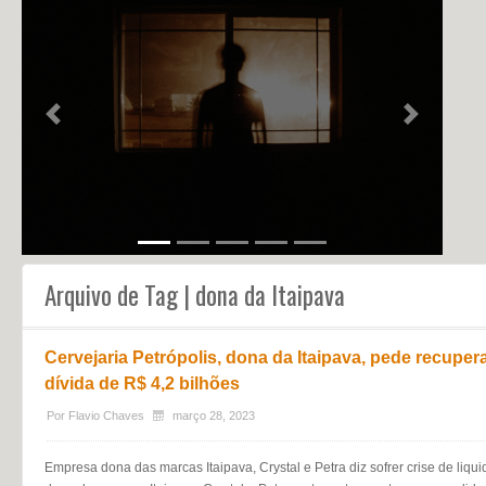
NOTÍCIAS
PERFIL
CONTATO
Previous
Next
Arquivo de Tag | dona da Itaipava
Cervejaria Petrópolis, dona da Itaipava, pede recuper
dívida de R$ 4,2 bilhões
Por
Flavio Chaves
março 28, 2023
Empresa dona das marcas Itaipava, Crystal e Petra diz sofrer crise de liqui