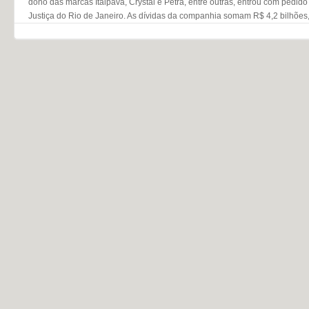
dono das marcas Itaipava, Crystal e Petra, entre outras, entrou com pedido
Justiça do Rio de Janeiro. As dívidas da companhia somam R$ 4,2 bilhões
Navegação do post