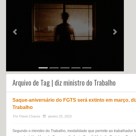
NOTÍCIAS
PERFIL
CONTATO
Previous
Next
Arquivo de Tag | diz ministro do Trabalho
Saque-aniversário do FGTS será extinto em março, di
Trabalho
Por
Flavio Chaves
janeiro 25, 2023
Segundo o ministro do Trabalho, modalidade que permite ao trabalhador fa