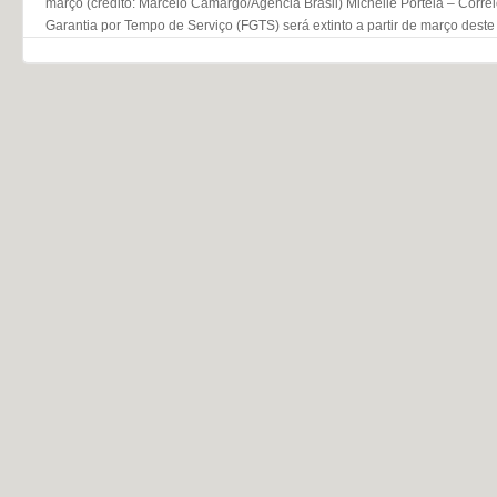
março (crédito: Marcelo Camargo/Agência Brasil) Michelle Portela – Corre
Garantia por Tempo de Serviço (FGTS) será extinto a partir de março deste
Navegação do post