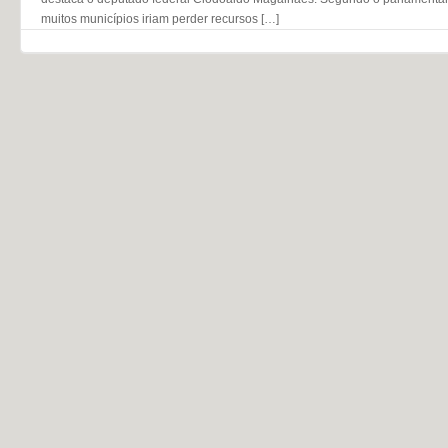
muitos municípios iriam perder recursos […]
Navegação do post