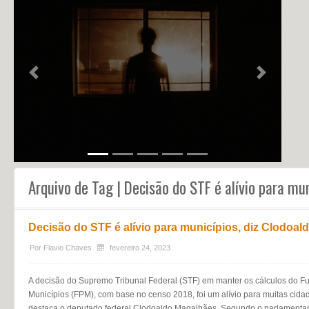
NOTÍCIAS
PERFIL
CONTATO
Previous
Next
Arquivo de Tag | Decisão do STF é alívio para mun
Decisão do STF é alívio para municípios, diz Clodoal
Por
Flavio Chaves
fevereiro 24, 2023
A decisão do Supremo Tribunal Federal (STF) em manter os cálculos do F
Municípios (FPM), com base no censo 2018, foi um alívio para muitas ci
destaca o deputado federal Clodoaldo Magalhães. Segundo o parlamentar,