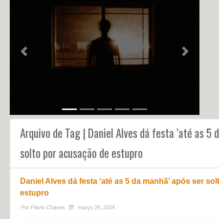
NOTÍCIAS
PERFIL
CONTATO
Previous
Next
Arquivo de Tag | Daniel Alves dá festa ‘até as 5 
solto por acusação de estupro
Daniel Alves dá festa ‘até as 5 da manhã’ após ser so
estupro
Por
Flavio Chaves
março 29, 2024