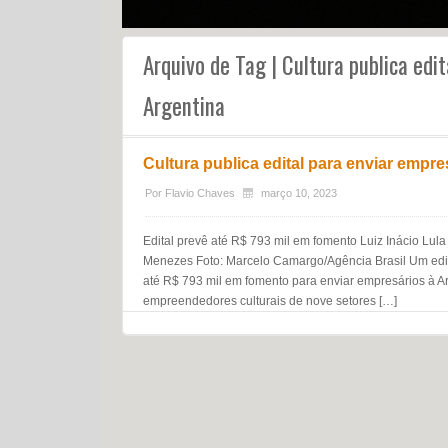
Arquivo de Tag | Cultura publica edi
Argentina
Cultura publica edital para enviar empre
Por
Flavio Chaves
março 10, 2023
Edital prevê até R$ 793 mil em fomento Luiz Inácio Lula 
Menezes Foto: Marcelo Camargo/Agência Brasil Um edita
até R$ 793 mil em fomento para enviar empresários à Ar
empreendedores culturais de nove setores […]
Navegação do post