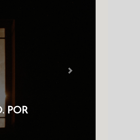
Next
M NO COLDRE
HAVES