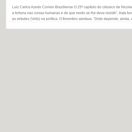
Luiz Carlos Azedo Correio Braziliense O 25º capítulo do clássico de Nicola
a fortuna nas coisas humanas e de que modo se lhe deva resistir”, trata fu
as virtudes (Virtù) na política. O florentino alertava: “Disto depende, ainda,
Navegação do post