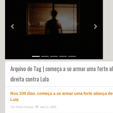
NOTÍCIAS
PERFIL
CONTATO
Previous
Next
Arquivo de Tag | começa a se armar uma forte al
direita contra Lula
Nos 100 dias, começa a se armar uma forte aliança de 
Lula
Por
Flavio Chaves
abril 11, 2023