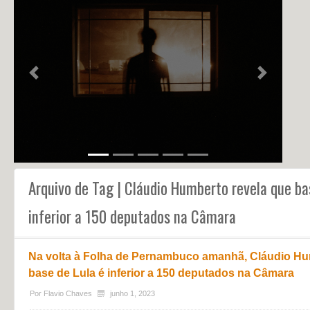
NOTÍCIAS
PERFIL
CONTATO
Previous
Next
Arquivo de Tag | Cláudio Humberto revela que ba
inferior a 150 deputados na Câmara
Na volta à Folha de Pernambuco amanhã, Cláudio Hu
base de Lula é inferior a 150 deputados na Câmara
Por
Flavio Chaves
junho 1, 2023