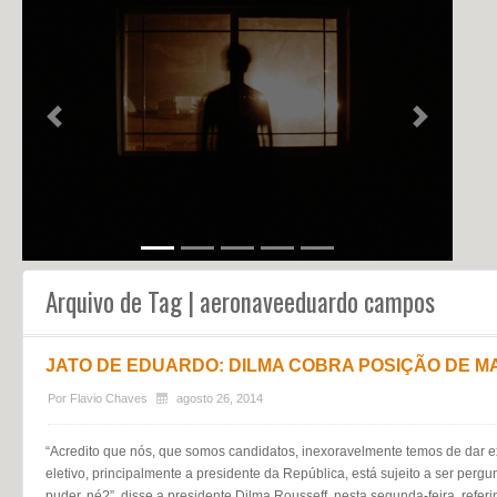
NOTÍCIAS
PERFIL
CONTATO
Previous
Next
Arquivo de Tag | aeronaveeduardo campos
JATO DE EDUARDO: DILMA COBRA POSIÇÃO DE M
Por
Flavio Chaves
agosto 26, 2014
“Acredito que nós, que somos candidatos, inexoravelmente temos de dar e
eletivo, principalmente a presidente da República, está sujeito a ser per
puder, né?”, disse a presidente Dilma Rousseff, nesta segunda-feira, refe