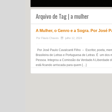
Arquivo de Tag | a mulher
A Mulher, o Genro e a Sogra. Por José P
Por
Flavio Chaves
julho 12, 2024
Por José Paulo Cavalcanti Filho – Escritor, poeta, m
Brasileira de Letras e Portuguesa de Letras. É um do
Pessoa. Integrou a Comissão da Verdade A Liberdade de E
está ficando arriscada para quem […]
Navegação do post