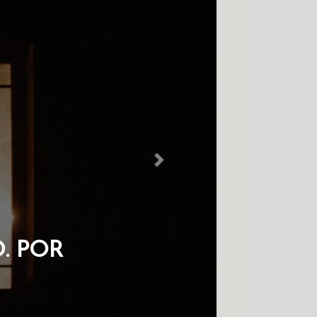
Next
M NO COLDRE
HAVES