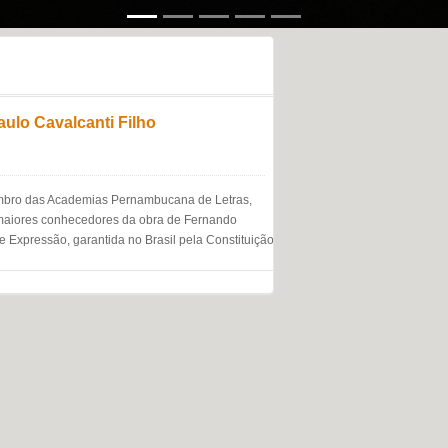
aulo Cavalcanti Filho
embro das Academias Pernambucana de Letras,
s maiores conhecedores da obra de Fernando
xpressão, garantida no Brasil pela Constituição (arts. 5º, IV e 220),