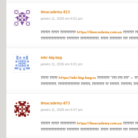
????? ?????
??? ????
???????? “???-???-???” — ???????????? ? ?????
?????????????? ??????, ???????? ?? ??????. ???????, ??????, ???????
seomgroup-202
janeiro 11, 2026 em 5:57 pm
????? SEO
https://seomgroup.ru
????????. ?????? ??? ????? ? 
??????????, ??? ??????? 3-4 ?????? ??????. ???? ?????? ???????? ??
ilmacademy-813
janeiro 11, 2026 em 6:01 pm
?????? ????? ??????????
https://ilmacademy.com.ua
??????? ??
???????????????? ???????? ????????????. ????? ???????? ??? ??????
mkr-big-bag
janeiro 11, 2026 em 6:01 pm