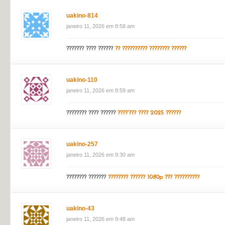
??????? ??????? ???
https://faamru.com
??? ????????? ??????? ?
?????????????? ???????, ?????? ???? ??????, ???????? ? ???????????
john bet
janeiro 11, 2026 em 4:43 am
Greate pieces. Keep writing such kind of information on 
uakino-814
janeiro 11, 2026 em 8:58 am
??????? ???? ??????
?? ?????????? ???????? ??????
uakino-110
janeiro 11, 2026 em 8:59 am
???????? ???? ??????
????’??? ???? 2025 ??????