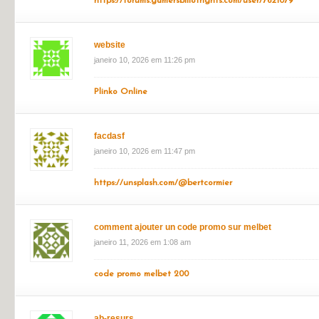
vipryamitel daison kypit_qfKa
janeiro 10, 2026 em 10:41 pm
??????????? ????? dyson ht01
vypryamitel-dn-kupit-2.ru
.
Briancib
janeiro 10, 2026 em 10:51 pm
https://forums.gamersbillofrights.com/user/7621079
website
janeiro 10, 2026 em 11:26 pm
Plinko Online
facdasf
janeiro 10, 2026 em 11:47 pm