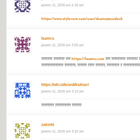
ab-resurs
janeiro 11, 2026 em 2:12 am
??????? ??????????????
https://ab-resurs.ru
??????? ??? ????????
????????????? ? ??????????? ????????, ???????? ? ????????? ??????
yftxchj
janeiro 11, 2026 em 2:18 am
https://www.stylevore.com/user/duanejmurdock
faamru
janeiro 11, 2026 em 3:05 am
??????? ??????? ???
https://faamru.com
??? ????????? ??????? ?
?????????????? ???????, ?????? ???? ??????, ???????? ? ???????????