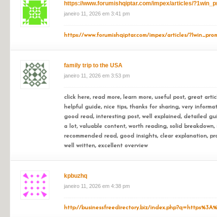
https://theomnibuzz.com/how-to-get-1xbet-promo-code-
clfwgyj
janeiro 11, 2026 em 3:10 pm
https://vandamvakkleding.nl/journal3/blog/post?journa
https://www.forumishqiptar.com/impex/articles/?1win
janeiro 11, 2026 em 3:41 pm
https://www.forumishqiptar.com/impex/articles/?1win_pr
family trip to the USA
janeiro 11, 2026 em 3:53 pm
click here, read more, learn more, useful post, great artic
helpful guide, nice tips, thanks for sharing, very informat