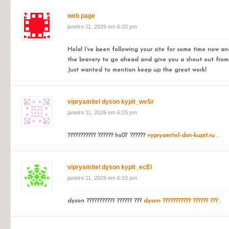
????? SEO
https://seomgroup.ru
????????. ?????? ??? ????? ? 
??????????, ??? ??????? 3-4 ?????? ??????. ???? ?????? ???????? ??
seomgroup-546
janeiro 11, 2026 em 6:14 pm
????? SEO
https://seomgroup.ru
????????. ?????? ??? ????? ? 
??????????, ??? ??????? 3-4 ?????? ??????. ???? ?????? ???????? ??
web page
janeiro 11, 2026 em 6:20 pm
Hola! I’ve been following your site for some time now an
the bravery to go ahead and give you a shout out from
Just wanted to mention keep up the great work!
vipryamitel dyson kypit_wvSr
janeiro 11, 2026 em 6:25 pm