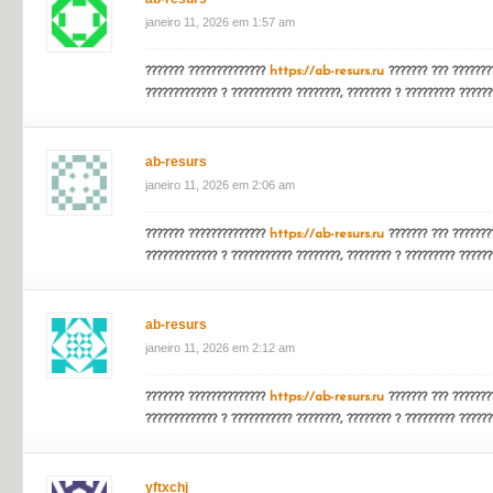
https://unsplash.com/@bertcormier
comment ajouter un code promo sur melbet
janeiro 11, 2026 em 1:08 am
code promo melbet 200
ab-resurs
janeiro 11, 2026 em 1:57 am
??????? ??????????????
https://ab-resurs.ru
??????? ??? ????????
????????????? ? ??????????? ????????, ???????? ? ????????? ??????
ab-resurs
janeiro 11, 2026 em 2:06 am
??????? ??????????????
https://ab-resurs.ru
??????? ??? ????????
????????????? ? ??????????? ????????, ???????? ? ????????? ??????