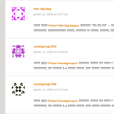
????? ?????
https://mkr-big-bag.ru
???????? “???-???-???” — ???
??????????. ?????????????? ??????, ???????? ?? ??????. ???????, ???
ilmacademy-873
janeiro 11, 2026 em 6:07 pm
?????? ????? ??????????
https://ilmacademy.com.ua
??????? ??
???????????????? ???????? ????????????. ????? ???????? ??? ??????
mkr-big-bag
janeiro 11, 2026 em 6:07 pm
????? ?????
https://mkr-big-bag.ru
???????? “???-???-???” — ???
??????????. ?????????????? ??????, ???????? ?? ??????. ???????, ???
seomgroup-953
janeiro 11, 2026 em 6:08 pm