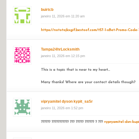
janeiro 11, 2026 em 10:40 am
?????? ???? ??????
??????? ????????’??? ?????? ???????????
phprspn
janeiro 11, 2026 em 10:43 am
https://www.citygardencafe.org/blog/2014/11/26/soup-an
buirtcb
janeiro 11, 2026 em 11:20 am
https://nototojkxgif.bestoof.com/t57-1-xBet-Promo-Co
Tampa24hrLocksmith
janeiro 11, 2026 em 12:15 pm
This is a topic that is near to my heart…