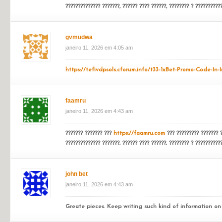
janeiro 11, 2026 em 3:54 am
??????? ??????? ???
https://faamru.com
??? ????????? ??????? ?
?????????????? ???????, ?????? ???? ??????, ???????? ? ???????????
faamru
janeiro 11, 2026 em 4:01 am
??????? ??????? ???
https://faamru.com
??? ????????? ??????? ?
?????????????? ???????, ?????? ???? ??????, ???????? ? ???????????
gvmudwa
janeiro 11, 2026 em 4:05 am
https://tefivdpsols.cforum.info/t33-1xBet-Promo-Code-I
faamru
janeiro 11, 2026 em 4:43 am