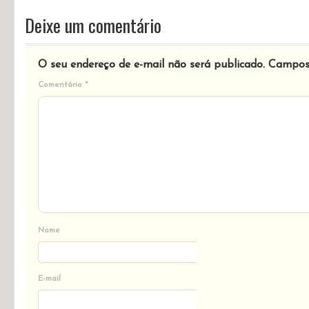
??????????? ?????? hs07 ??????
vypryamitel-dsn-kupit.ru
.
vipryamitel dyson kypit_ecEl
janeiro 11, 2026 em 6:33 pm
dyson ??????????? ?????? ???
dyson ??????????? ?????? ???
.
Deixe um comentário
O seu endereço de e-mail não será publicado.
Campos 
Comentário
*