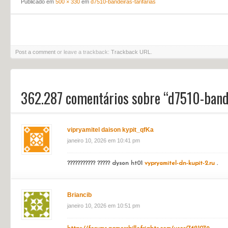
← Anterior
d7510-bandeiras-tarifarias
Publicado em
500 × 330
em
d7510-bandeiras-tarifarias
Post a comment
or leave a trackback:
Trackback URL
.
362.287 comentários sobre “
d7510-bande