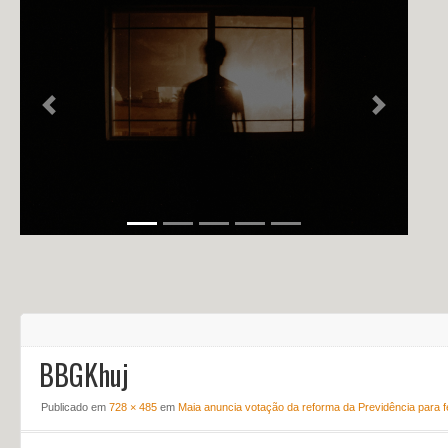
NOTÍCIAS
PERFIL
CONTATO
Previous
Next
BBGKhuj
Publicado em
728 × 485
em
Maia anuncia votação da reforma da Previdência para f