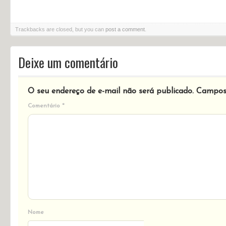
Trackbacks are closed, but you can
post a comment
.
Deixe um comentário
O seu endereço de e-mail não será publicado.
Campos 
Comentário
*
Nome