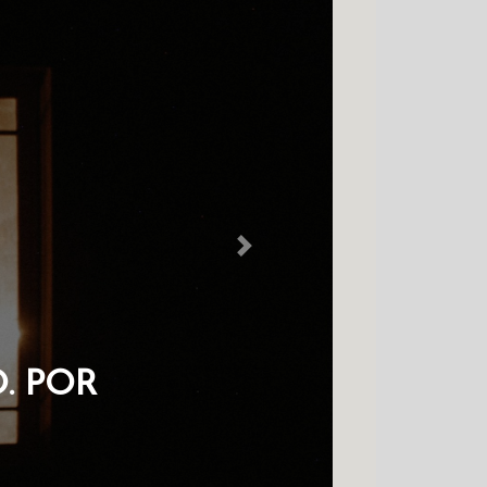
Next
. POR