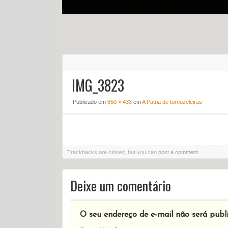
IMG_3823
Publicado em
650 × 433
em
A Pátria de tornozeleiras
Trackbacks are closed, but you can
post a comment
.
Deixe um comentário
O seu endereço de e-mail não será publ