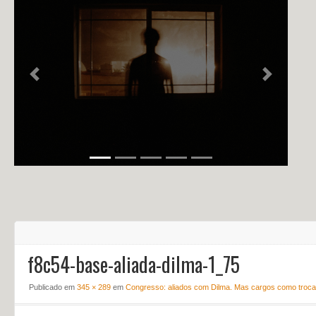
NOTÍCIAS
PERFIL
CONTATO
Previous
Next
f8c54-base-aliada-dilma-1_75
Publicado em
345 × 289
em
Congresso: aliados com Dilma. Mas cargos como troca