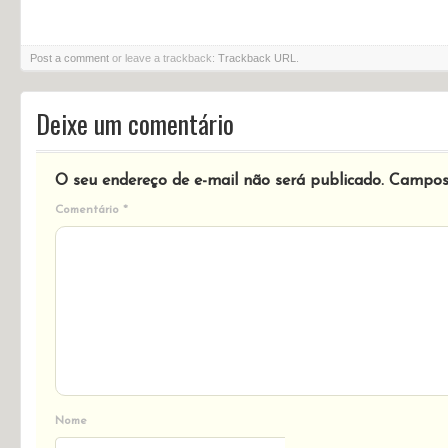
Post a comment
or leave a trackback:
Trackback URL
.
Deixe um comentário
O seu endereço de e-mail não será publicado.
Campos 
Comentário
*
Nome