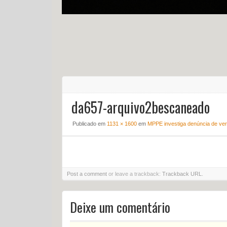
da657-arquivo2bescaneado
Publicado em
1131 × 1600
em
MPPE investiga denúncia de vere
Post a comment
or leave a trackback:
Trackback URL
.
Deixe um comentário