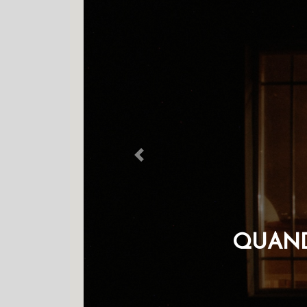
Previous
QUANDO A SA
F