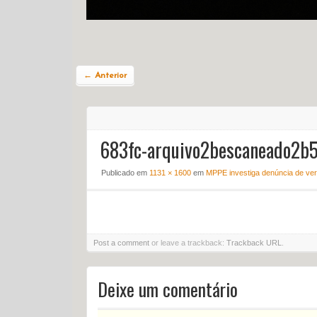
← Anterior
683fc-arquivo2bescaneado2b
Publicado em
1131 × 1600
em
MPPE investiga denúncia de vere
Post a comment
or leave a trackback:
Trackback URL
.
Deixe um comentário