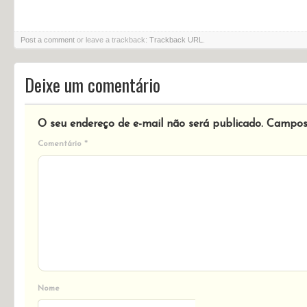
Post a comment
or leave a trackback:
Trackback URL
.
Deixe um comentário
O seu endereço de e-mail não será publicado.
Campos 
Comentário
*
Nome