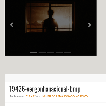
NOTÍCIAS
PERFIL
CONTATO
Previous
Next
19426-vergonhanacional-bmp
Publicado em
617 × 72
em
UM MAR DE LAMA JOGADO NO POVO