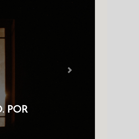
Next
. POR