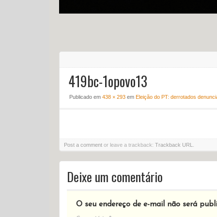
419bc-1opovo13
Publicado em
438 × 293
em
Eleição do PT: derrotados denunc
Post a comment
or leave a trackback:
Trackback URL
.
Deixe um comentário
O seu endereço de e-mail não será publ