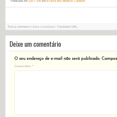
Publicado em
320 × 240
em
A Farsa dos Médicos Cubanos
Post a comment
or leave a trackback:
Trackback URL
.
Deixe um comentário
O seu endereço de e-mail não será publicado.
Campos 
Comentário
*