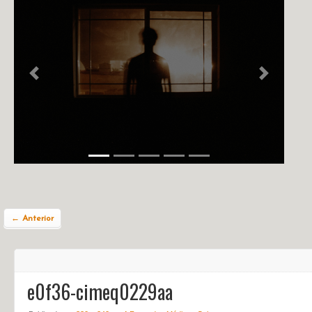
NOTÍCIAS
PERFIL
CONTATO
Previous
Next
← Anterior
e0f36-cimeq0229aa