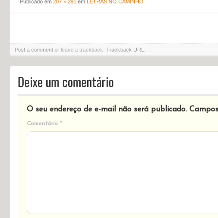
Publicado em
207 × 291
em
LETRAS NO CAMINHO
Post a comment
or leave a trackback:
Trackback URL
.
Deixe um comentário
O seu endereço de e-mail não será publicado.
Campos 
Comentário
*