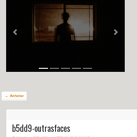
NOTÍCIAS
PERFIL
CONTATO
Previous
Next
← Anterior
b5dd9-outrasfaces