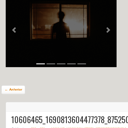
NOTÍCIAS
PERFIL
CONTATO
Previous
Next
← Anterior
10606465_1690813604477378_875250