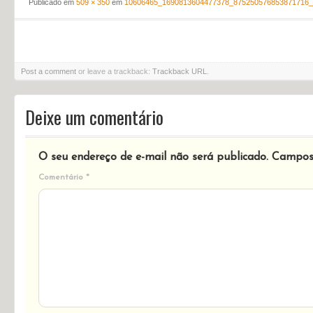
Publicado em
509 × 350
em
10606465_1690813604477378_875250576853871716_
Post a comment
or leave a trackback:
Trackback URL
.
Deixe um comentário
O seu endereço de e-mail não será publicado.
Campos 
Comentário
*