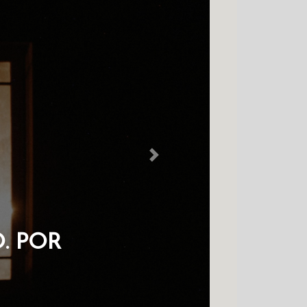
Next
. POR