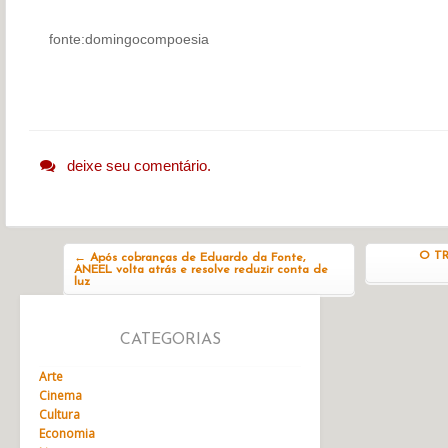
fonte:domingocompoesia
deixe seu comentário.
Navegação do post
O TR
←
Após cobranças de Eduardo da Fonte,
ANEEL volta atrás e resolve reduzir conta de
luz
CATEGORIAS
Arte
Cinema
Cultura
Economia