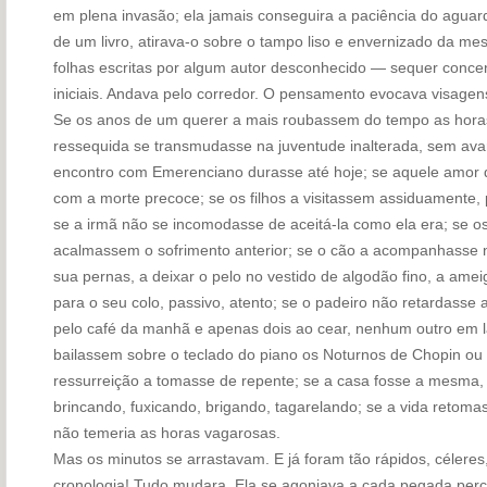
em plena invasão; ela jamais conseguira a paciência do aguard
de um livro, atirava-o sobre o tampo liso e envernizado da me
folhas escritas por algum autor desconhecido — sequer concen
iniciais. Andava pelo corredor. O pensamento evocava visagens 
Se os anos de um querer a mais roubassem do tempo as horas 
ressequida se transmudasse na juventude inalterada, sem avan
encontro com Emerenciano durasse até hoje; se aquele amor d
com a morte precoce; se os filhos a visitassem assiduamente,
se a irmã não se incomodasse de aceitá-la como ela era; se o
acalmassem o sofrimento anterior; se o cão a acompanhasse n
sua pernas, a deixar o pelo no vestido de algodão fino, a amei
para o seu colo, passivo, atento; se o padeiro não retardass
pelo café da manhã e apenas dois ao cear, nenhum outro em l
bailassem sobre o teclado do piano os Noturnos de Chopin ou 
ressurreição a tomasse de repente; se a casa fosse a mesma,
brincando, fuxicando, brigando, tagarelando; se a vida retomas
não temeria as horas vagarosas.
Mas os minutos se arrastavam. E já foram tão rápidos, célere
cronologia! Tudo mudara. Ela se agoniava a cada pegada percor