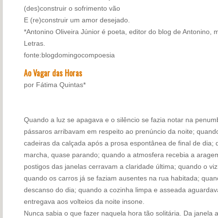
(des)construir o sofrimento vão
E (re)construir um amor desejado.
*Antonino Oliveira Júnior
é poeta, editor do blog de Antonino
Letras.
fonte:blogdomingocompoesia
Ao Vagar das Horas
por Fátima Quintas*
Quando a luz se apagava e o silêncio se fazia notar na penum
pássaros arribavam em respeito ao prenúncio da noite; quan
cadeiras da calçada após a prosa espontânea de final de dia;
marcha, quase parando; quando a atmosfera recebia a aragem
postigos das janelas cerravam a claridade última; quando o vi
quando os carros já se faziam ausentes na rua habitada; quan
descanso do dia; quando a cozinha limpa e asseada aguardav
entregava aos volteios da noite insone.
Nunca sabia o que fazer naquela hora tão solitária. Da janela 