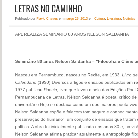
LETRAS NO CAMINHO
NOTÍCIAS
PERFIL
Publicado
por
Flavio Chaves
em
março 25, 2013
em
Cultura
,
Literatura
,
Notícias
CONTATO
APL REALIZA SEMINÁRIO 80 ANOS NELSON SALDANHA
Seminário 80 anos Nelson Saldanha – “Filosofia e Ciência
Nasceu em Pernambuco, nasceu no Recife, em 1933.
Livro d
Calend
á
rio
(1990) Diversos artigos e ensaios publicados em rev
1977 publicou
Poesia
, livro que levou o selo das Edições Poo
Pernambucana de Letras. Nélson Saldanha é poeta, crítico de i
universitário.Hoje se destaca como um dos maiores poeta vivo 
Nelson Saldanha expõe e falacom tom seguro e conhecimento p
preservação do humano”, um conjunto de ensaios que tratam de 
política. A obra foi inicialmente publicada nos anos 80 e, na vi
Nelson Saldanha afirma praticar atualmente a antropologia filosó