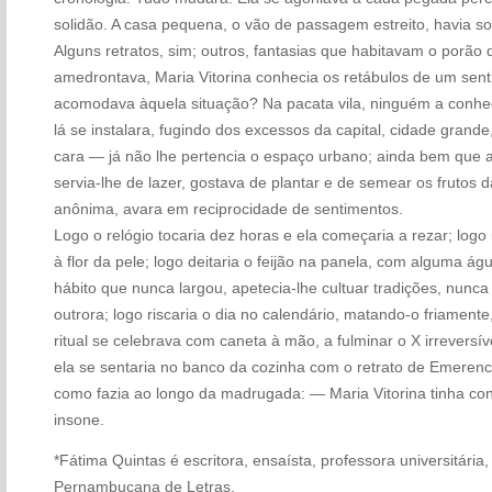
solidão. A casa pequena, o vão de passagem estreito, havia 
Alguns retratos, sim; outros, fantasias que habitavam o porão 
amedrontava, Maria Vitorina conhecia os retábulos de um sent
acomodava àquela situação? Na pacata vila, ninguém a conhe
lá se instalara, fugindo dos excessos da capital, cidade grande
cara — já não lhe pertencia o espaço urbano; ainda bem que a
servia-lhe de lazer, gostava de plantar e de semear os frutos 
anônima, avara em reciprocidade de sentimentos.
Logo o relógio tocaria dez horas e ela começaria a rezar; logo i
à flor da pele; logo deitaria o feijão na panela, com alguma á
hábito que nunca largou, apetecia-lhe cultuar tradições, nunca
outrora; logo riscaria o dia no calendário, matando-o friament
ritual se celebrava com caneta à mão, a fulminar o X irreversív
ela se sentaria no banco da cozinha com o retrato de Emerenci
como fazia ao longo da madrugada: — Maria Vitorina tinha con
insone.
*Fátima Quintas
é escritora, ensaísta, professora universitári
Pernambucana de Letras.