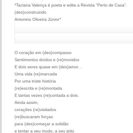
*Taciana Valença
é poeta e edita a Revista “Perto de Casa”.
(des)construindo
Antonino Oliveira Júnior*
O coração em (des)compasso
Sentimentos doídos e (re)movidos
E dois seres quase em (des)amor…
Uma vida (re)marcada
Por uma triste história
(re)escrita e (re)montada
E tantas vezes (re)contada a dois.
Ainda assim,
corações (re)visitados
(re)buscaram forças
para (des)começar a solidão
e tentar a seu modo, a seu jeito